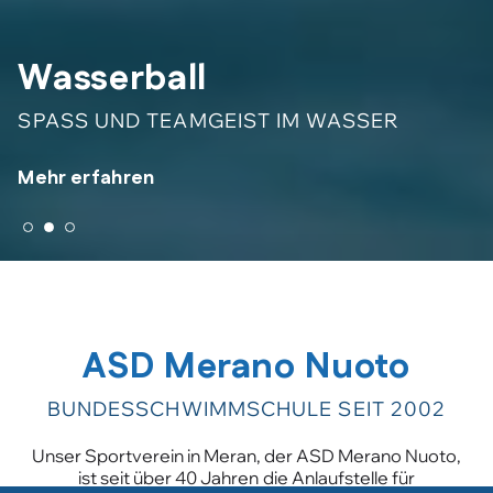
Schwimmen
Wasserball
Weitere Kurse
SCHWIMMKURSE FÜR KLEINE UND
GROSSE
SPASS UND TEAMGEIST IM WASSER
DAS WASSER RUNDUM ERLEBEN
Mehr erfahren
Mehr erfahren
Mehr erfahren
ASD Merano Nuoto
BUNDESSCHWIMMSCHULE SEIT 2002
Unser Sportverein in Meran, der ASD Merano Nuoto,
ist seit über 40 Jahren die Anlaufstelle für